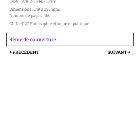
ISBN : 978-2-36441-384-9
Dimensions : 149 x 228 mm.
Nombre de pages : 166
CLIL : 4127 Philosophie éthique et politique
4ème de couverture
PRÉCÉDENT
SUIVANT
Précédent
Suivant