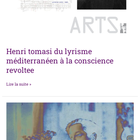
Henri tomasi du lyrisme
méditerranéen à la conscience
revoltee
Lire la suite »
Dans
l’atelier
de
Debussy