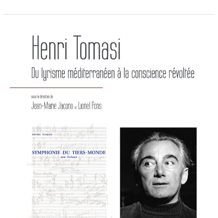
Henri
tomasi
du
lyrisme
méditerranéen
à
la
conscience
revoltee