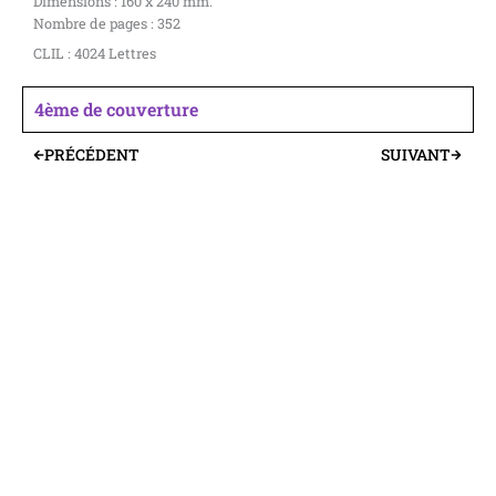
Dimensions : 160 x 240 mm.
Nombre de pages : 352
CLIL : 4024 Lettres
4ème de couverture
PRÉCÉDENT
SUIVANT
Précédent
Suivant
© 2024 AFPU Diffusion |
Mentions légales
|
Contact