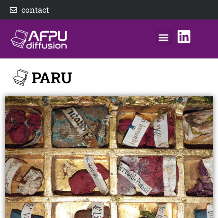
Aller
contact
au
contenu
nos éditeurs
notre distributeur
AFPU Diffusion
PARU