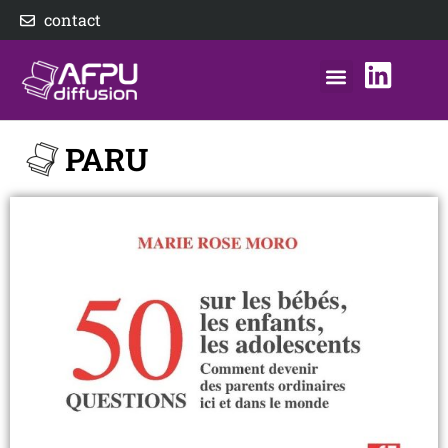
Aller
contact
au
contenu
nos éditeurs
notre distributeur
AFPU Diffusion
PARU