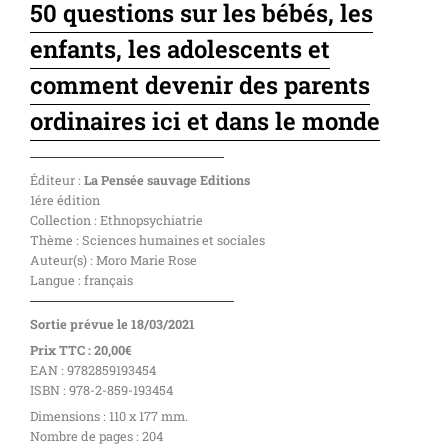
50 questions sur les bébés, les
enfants, les adolescents et
comment devenir des parents
ordinaires ici et dans le monde
Éditeur :
La Pensée sauvage Editions
1ére édition
Collection : Ethnopsychiatrie
Thème : Sciences humaines et sociales
Auteur(s) : Moro Marie Rose
Langue : français
Sortie prévue le 18/03/2021
Prix TTC : 20,00€
EAN : 9782859193454
ISBN : 978-2-859-193454
Dimensions : 110 x 177 mm.
Nombre de pages : 204