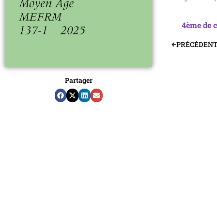
4ème de 
PRÉCÉDEN
Précédent
Partager