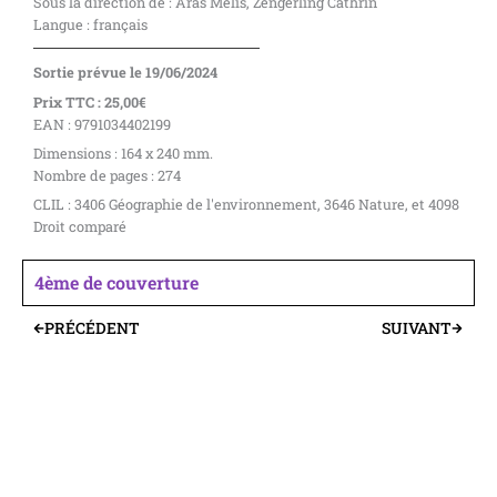
Sous la direction de : Aras Melis, Zengerling Cathrin
Langue : français
Sortie prévue le 19/06/2024
Prix TTC : 25,00€
EAN : 9791034402199
Dimensions : 164 x 240 mm.
Nombre de pages : 274
CLIL : 3406 Géographie de l'environnement, 3646 Nature, et 4098
Droit comparé
4ème de couverture
PRÉCÉDENT
SUIVANT
Précédent
Suivant