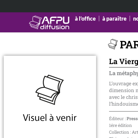
Aller
au
contenu
à l’office
à paraître
n
PA
La Vierg
La métaphy
L’ouvrage ex
dimension mé
avec le chri
l’hindouisme
Éditeur :
Press
1ére édition
Collection : Ar