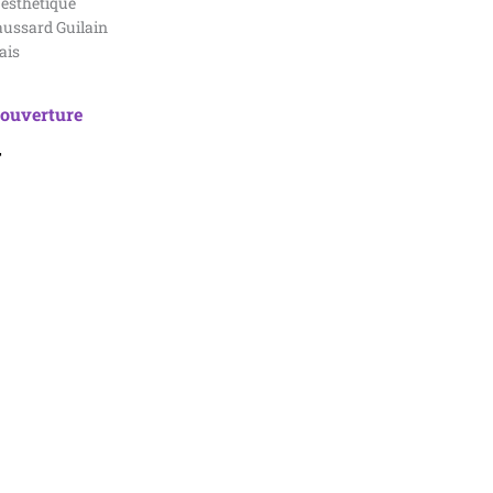
 esthétique
aussard Guilain
ais
couverture
T