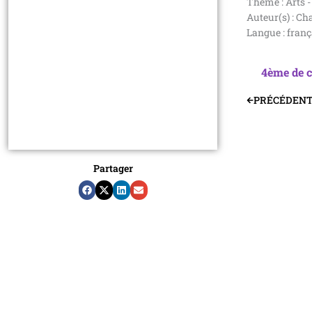
Thème : Arts -
Auteur(s) : Ch
Langue : franç
4ème de 
PRÉCÉDEN
Précédent
Partager