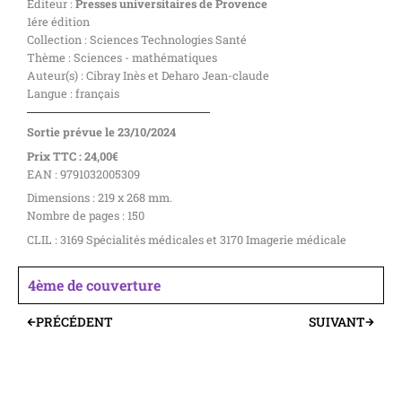
Éditeur :
Presses universitaires de Provence
1ére édition
Collection : Sciences Technologies Santé
Thème : Sciences - mathématiques
Auteur(s) : Cibray Inès et Deharo Jean-claude
Langue : français
Sortie prévue le 23/10/2024
Prix TTC : 24,00€
EAN : 9791032005309
Dimensions : 219 x 268 mm.
Nombre de pages : 150
CLIL : 3169 Spécialités médicales et 3170 Imagerie médicale
4ème de couverture
PRÉCÉDENT
SUIVANT
Précédent
Suivant