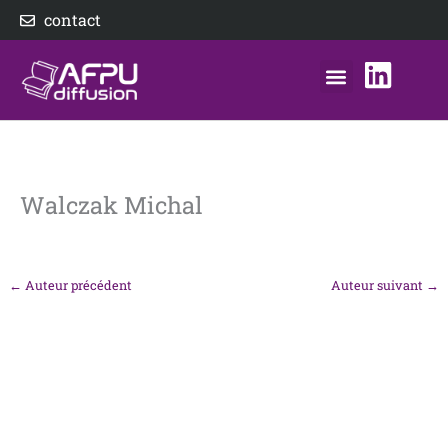
Aller
contact
au
contenu
nos éditeurs
notre distributeur
AFPU Diffusion
Walczak Michal
←
Auteur précédent
Auteur suivant
→