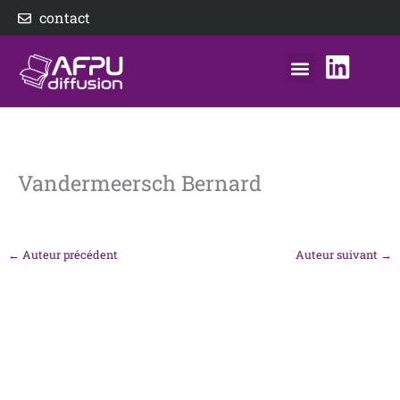
Aller
contact
au
contenu
nos éditeurs
notre distributeur
AFPU Diffusion
Vandermeersch Bernard
←
Auteur précédent
Auteur suivant
→