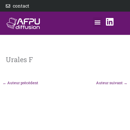
Aller
contact
au
contenu
nos éditeurs
notre distributeur
AFPU Diffusion
Urales F
←
Auteur précédent
Auteur suivant
→