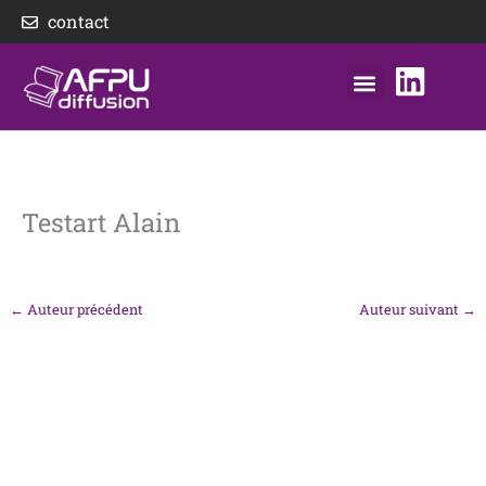
Aller
contact
au
contenu
nos éditeurs
notre distributeur
AFPU Diffusion
Testart Alain
←
Auteur précédent
Auteur suivant
→