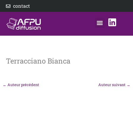
Aller
contact
au
contenu
nos éditeurs
notre distributeur
AFPU Diffusion
Terracciano Bianca
←
Auteur précédent
Auteur suivant
→