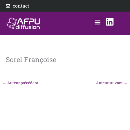
Aller
contact
au
contenu
nos éditeurs
notre distributeur
AFPU Diffusion
Sorel Françoise
←
Auteur précédent
Auteur suivant
→