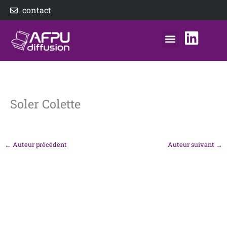
Aller
contact
au
contenu
nos éditeurs
notre distributeur
AFPU Diffusion
Soler Colette
←
Auteur précédent
Auteur suivant
→