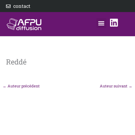
Aller
contact
au
contenu
nos éditeurs
notre distributeur
AFPU Diffusion
Reddé
←
Auteur précédent
Auteur suivant
→