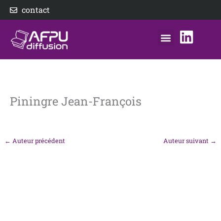
Aller
contact
au
contenu
nos éditeurs
notre distributeur
AFPU Diffusion
Piningre Jean-François
←
Auteur précédent
Auteur suivant
→