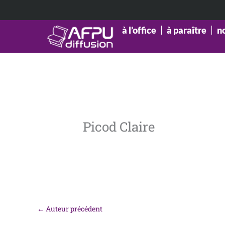
Aller
au
contenu
à l’office
à paraître
n
Picod Claire
←
Auteur précédent