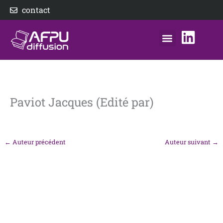
Aller
contact
au
contenu
nos éditeurs
notre distributeur
AFPU Diffusion
Paviot Jacques (Edité par)
←
Auteur précédent
Auteur suivant
→