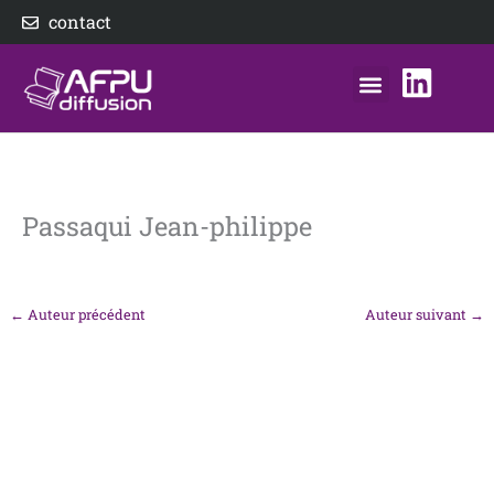
Aller
contact
au
contenu
nos éditeurs
notre distributeur
AFPU Diffusion
Passaqui Jean-philippe
←
Auteur précédent
Auteur suivant
→