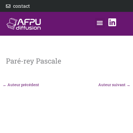
Aller
contact
au
contenu
nos éditeurs
notre distributeur
AFPU Diffusion
Paré-rey Pascale
←
Auteur précédent
Auteur suivant
→