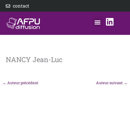
Aller
contact
au
contenu
nos éditeurs
notre distributeur
AFPU Diffusion
NANCY Jean-Luc
←
Auteur précédent
Auteur suivant
→