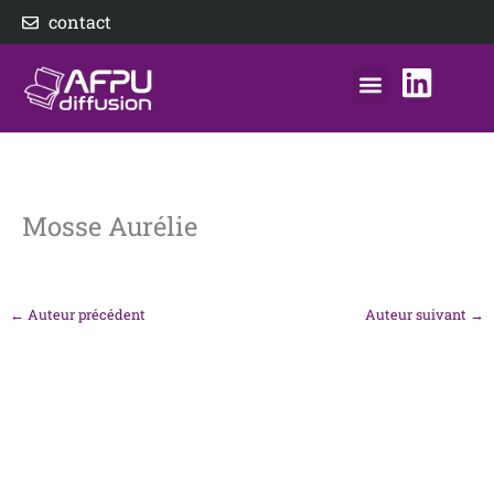
Aller
contact
au
contenu
nos éditeurs
notre distributeur
AFPU Diffusion
Mosse Aurélie
←
Auteur précédent
Auteur suivant
→