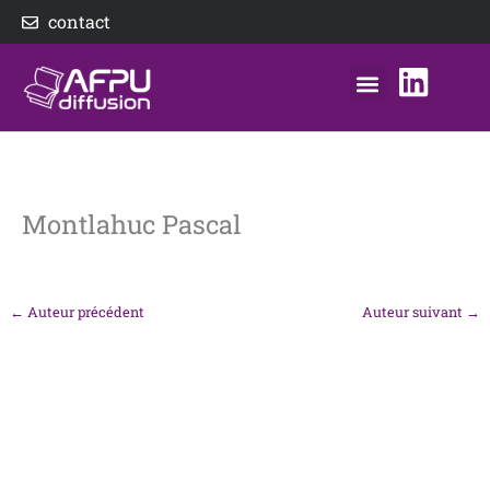
Aller
contact
au
contenu
nos éditeurs
notre distributeur
AFPU Diffusion
Montlahuc Pascal
←
Auteur précédent
Auteur suivant
→