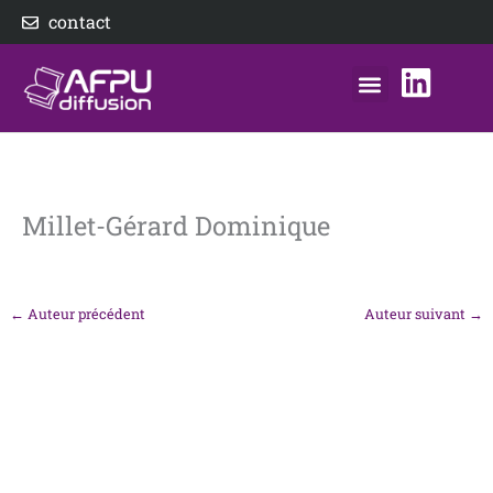
Aller
contact
au
contenu
nos éditeurs
notre distributeur
AFPU Diffusion
Millet-Gérard Dominique
←
Auteur précédent
Auteur suivant
→