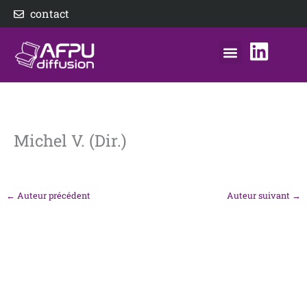
Aller
contact
au
contenu
nos éditeurs
notre distributeur
AFPU Diffusion
Michel V. (Dir.)
←
Auteur précédent
Auteur suivant
→