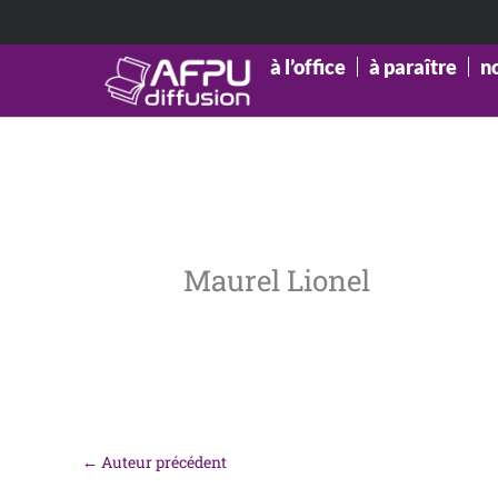
Aller
au
contenu
à l’office
à paraître
n
Maurel Lionel
←
Auteur précédent