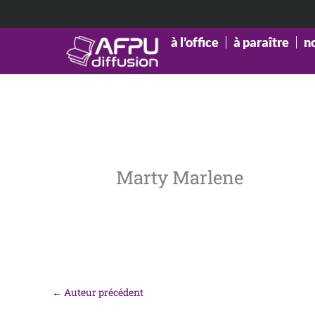
Aller
au
contenu
à l’office
à paraître
n
Marty Marlene
←
Auteur précédent