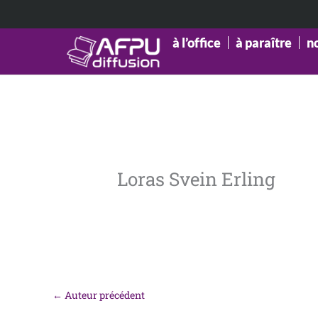
Aller
au
contenu
à l’office
à paraître
n
Loras Svein Erling
←
Auteur précédent