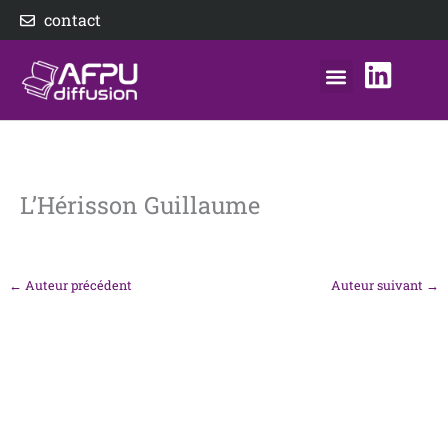
Aller
contact
au
contenu
nos éditeurs
notre distributeur
AFPU Diffusion
L’Hérisson Guillaume
←
Auteur précédent
Auteur suivant
→