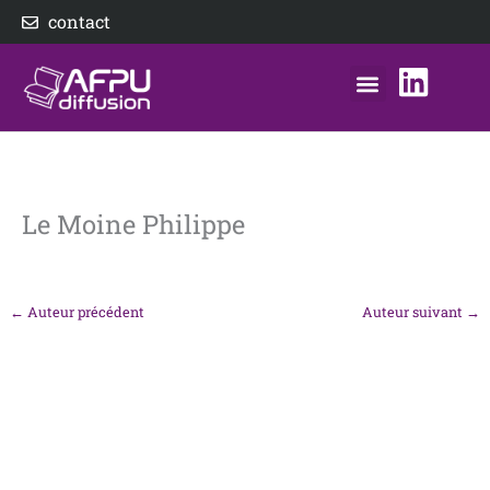
Aller
contact
au
contenu
nos éditeurs
notre distributeur
AFPU Diffusion
Le Moine Philippe
←
Auteur précédent
Auteur suivant
→