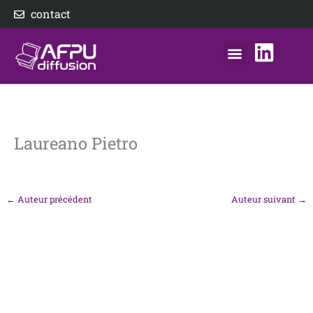
Aller
contact
au
contenu
nos éditeurs
notre distributeur
AFPU Diffusion
Laureano Pietro
←
Auteur précédent
Auteur suivant
→