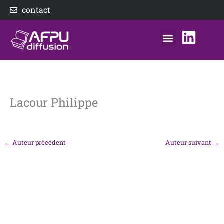
Aller
contact
au
contenu
nos éditeurs
notre distributeur
AFPU Diffusion
Lacour Philippe
←
Auteur précédent
Auteur suivant
→