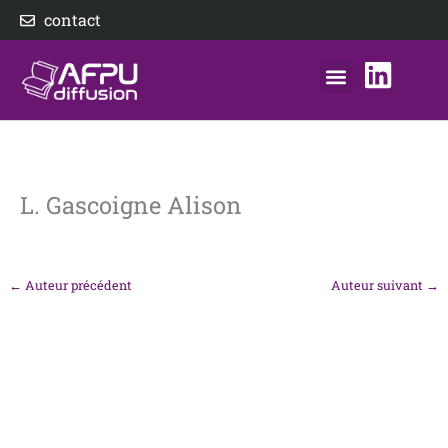
Aller
contact
au
contenu
nos éditeurs
notre distributeur
AFPU Diffusion
L. Gascoigne Alison
←
Auteur précédent
Auteur suivant
→