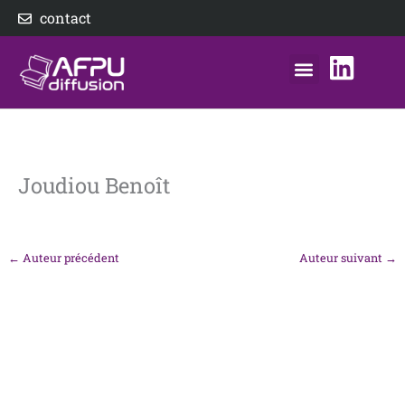
Aller
contact
au
contenu
nos éditeurs
notre distributeur
AFPU Diffusion
Joudiou Benoît
←
Auteur précédent
Auteur suivant
→