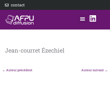
Aller
contact
au
contenu
nos éditeurs
notre distributeur
AFPU Diffusion
Jean-courret Ézechiel
←
Auteur précédent
Auteur suivant
→