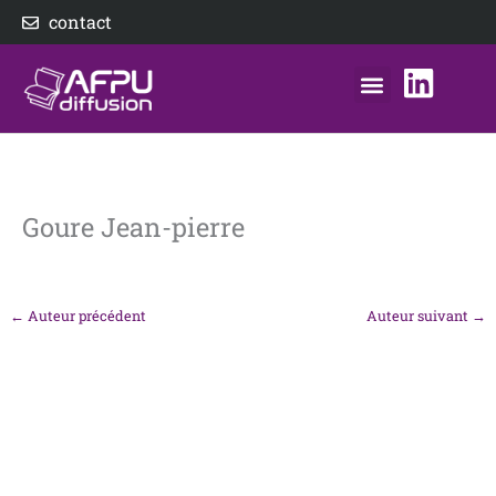
Aller
contact
au
contenu
nos éditeurs
notre distributeur
AFPU Diffusion
Goure Jean-pierre
←
Auteur précédent
Auteur suivant
→