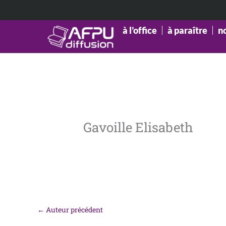
Aller
au
contenu
à l’office
à paraître
n
Gavoille Elisabeth
←
Auteur précédent