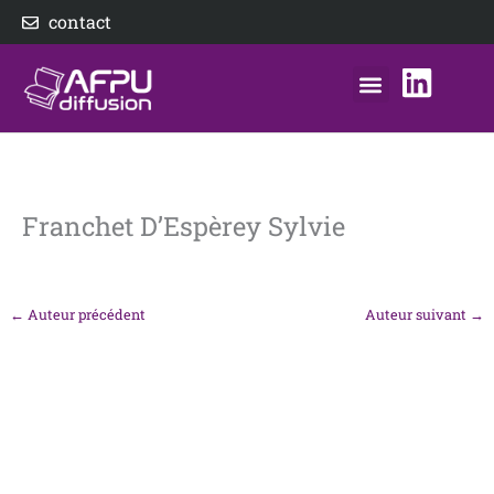
Aller
contact
au
contenu
nos éditeurs
notre distributeur
AFPU Diffusion
Franchet D’Espèrey Sylvie
←
Auteur précédent
Auteur suivant
→