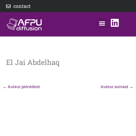
Aller
contact
au
contenu
nos éditeurs
notre distributeur
AFPU Diffusion
El Jai Abdelhaq
←
Auteur précédent
Auteur suivant
→