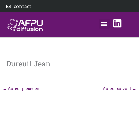
Aller
contact
au
contenu
nos éditeurs
notre distributeur
AFPU Diffusion
Dureuil Jean
←
Auteur précédent
Auteur suivant
→