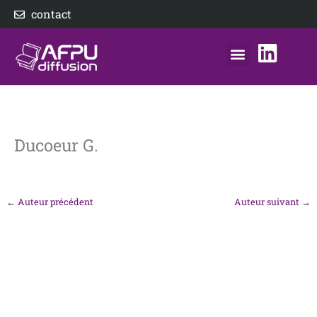
Aller
contact
au
contenu
nos éditeurs
notre distributeur
AFPU Diffusion
Ducoeur G.
←
Auteur précédent
Auteur suivant
→