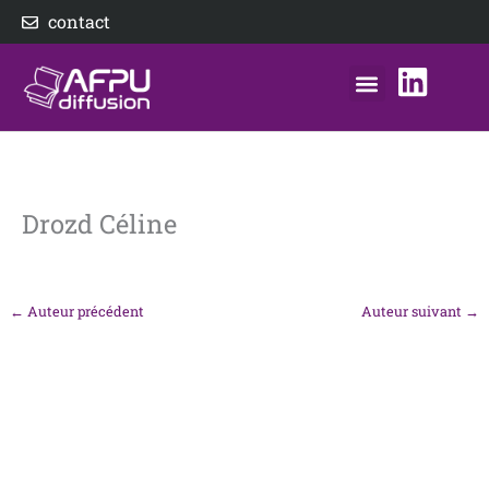
Aller
contact
au
contenu
nos éditeurs
notre distributeur
AFPU Diffusion
Drozd Céline
←
Auteur précédent
Auteur suivant
→