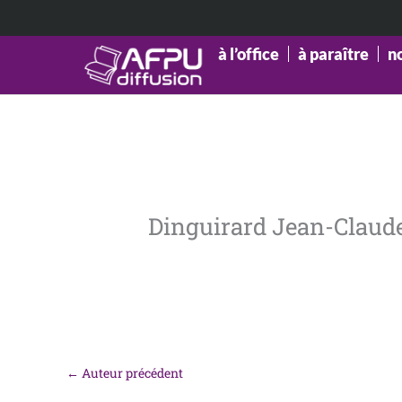
Aller
au
contenu
à l’office
à paraître
n
Dinguirard Jean-Claud
←
Auteur précédent