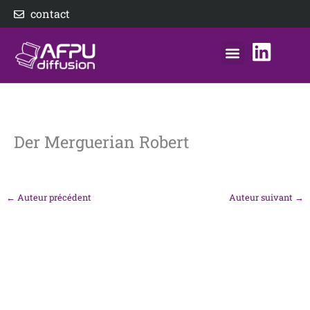
Aller
contact
au
contenu
nos éditeurs
notre distributeur
AFPU Diffusion
Der Merguerian Robert
←
Auteur précédent
Auteur suivant
→