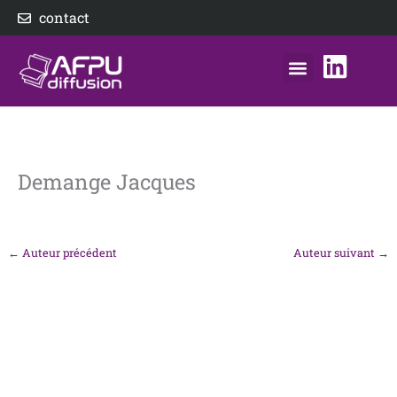
Aller
contact
au
contenu
nos éditeurs
notre distributeur
AFPU Diffusion
Demange Jacques
←
Auteur précédent
Auteur suivant
→