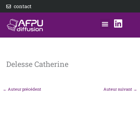
Aller
contact
au
contenu
nos éditeurs
notre distributeur
AFPU Diffusion
Delesse Catherine
←
Auteur précédent
Auteur suivant
→