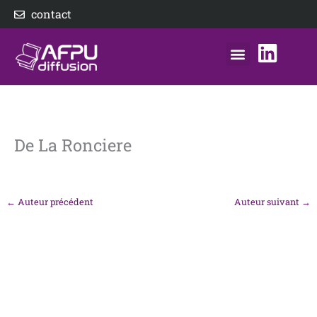
Aller
contact
au
contenu
nos éditeurs
notre distributeur
AFPU Diffusion
De La Ronciere
←
Auteur précédent
Auteur suivant
→