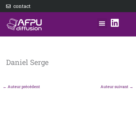
Aller
contact
au
contenu
nos éditeurs
notre distributeur
AFPU Diffusion
Daniel Serge
←
Auteur précédent
Auteur suivant
→